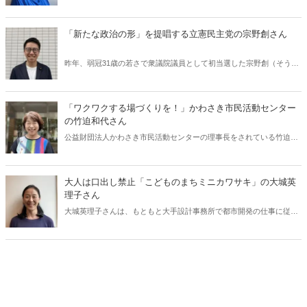
と少ないのが実情です。そこで自身も不登校児の親であるめいめいさ
んは、オンラインコミュニティ「めいめいサロン」を立ち上げ、親た
ちの様々な悩みの受け皿になっています。ご自身の経験とどんなサロ
「新たな政治の形」を提唱する立憲民主党の宗野創さん
ンなのか、お話を伺いました。
昨年、弱冠31歳の若さで衆議院議員として初当選した宗野創（そうの
はじめ）さん。政治が場・機会・人を提供し、プラットフォームとし
て機能することで、未来の「共創社会」を構築すべきだと提唱してい
ます。その原点には、子どもの頃の介護経験があるとか。また、銀行
「ワクワクする場づくりを！」かわさき市民活動センター
マンとしての経験も活かされているそうです。これまでの道のりと今
の竹迫和代さん
後の取り組みについてお話を伺いました。
公益財団法人かわさき市民活動センターの理事長をされている竹迫和
代（たかば かずよ）さんは、今、同センターを今一度バージョンアッ
プさせる変革に取り組んでいます。その背景には、都市計画などにお
ける住民参加のプロセスデザインを仕事としてきたキャリアがあるよ
大人は口出し禁止「こどものまちミニカワサキ」の大城英
うです。これまで、どのような道のりを歩んでこられたのか、お話を
理子さん
伺いました。
大城英理子さんは、もともと大手設計事務所で都市開発の仕事に従事
していたそうです。しかし、子育てとの両立に悩んで会社を辞めてか
ら、子どもの成長環境に取り組むようになって出会ったのが「こども
のまち」。子どもたちだけでまちづくりをする仕組みに魅了されたそ
うです。「こどものまちミニカワサキ」にたどり着く道のりと、「こ
どものまち」がどんなものなのか、お話を伺いました。