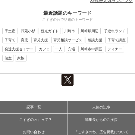
>>総合人気ランキング
最近話題のキーワード
こすぎのわで話題のキーワード
手土産
武蔵小杉
観光ガイド
川崎市
川崎駅周辺
子連れランチ
子育て
育児
育児支援
育児相談サービス
相談支援
子育て講座
発達支援セミナー
カフェ
一人
穴場
川崎市中原区
ディナー
個室
家族
記事一覧
人気の記事
「こすぎのわ」って？
編集長からのご挨拶
お問い合わせ
「こすぎのわ」広告掲載について