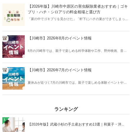
較できます。
【2026年版】川崎市中原区の害虫駆除業者おすすめ｜ゴキ
ブリ・ハチ・シロアリの料金相場と選び方
「家の中でゴキブリを見かけた」「軒下にハチの巣ができてしまっ
た」——川崎市中原区・武蔵小杉エリアでも、初夏から秋にかけて害
虫の相談が増えます。とくにスズメバチは刺されると危険なため、無
理をせずプロに任せるのが安心です。この記事では、中原区に対応す
【川崎市】2026年8月のイベント情報
る害虫駆除サービスを、料金相場・選び方・よくあるトラブルとあわ
せて分かりやすく紹介します。
8月の川崎市では、親子で楽しめる科学体験や工作、野外映画、音楽
公演など、夏休みのお出かけにぴったりのイベントが開催されます。
家族や友人と一緒に気になる催しに参加して、夏ならではの思い出を
作ってみてはいかがでしょうか。 ※イベント情報は予告なく変更にな
【川崎市】2026年7月のイベント情報
る場合がありますので、お出かけ前に必ずイベントや施設の公式HPに
て最新情報をご確認ください。
夏休みが近づく7月の川崎市では、親子で楽しめる体験イベントや、
音楽・伝統芸能にふれられる公演、市場ならではのお祭りなどが開催
されます。七夕や風鈴市など季節を感じる催しから、自由研究にもつ
ながりそうなワークショップまで、多様なイベントが勢揃い。ご家族
や友人と一緒に、川崎市内で楽しい夏の思い出を作ってみませんか？
ランキング
※イベント情報は予告なく変更になる場合がありますので、お出かけ
前に必ずイベントや施設の公式HPにて最新情報をご確認ください。
1
【2026年版】武蔵小杉の手土産おすすめ13選｜和菓子・洋...