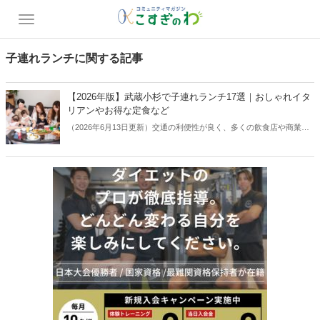
子連れランチに関する記事
【2026年版】武蔵小杉で子連れランチ17選｜おしゃれイタ
リアンやお得な定食など
（2026年6月13日更新）交通の利便性が良く、多くの飲食店や商業施
設で栄えている神奈川県の武蔵小杉エリア。子連れランチをするなら
どこがよいのか、迷ってしまいますよね。本記事では、2026年2月時
点の最新情報をもとに、個室・座敷・ベビーカー対応・キッズ向けサ
ービスなどを確認し、子連れで利用しやすいランチスポット17選を厳
選しました。シーン別に分けて紹介しているので、ぜひお店選びの参
考にしてください。