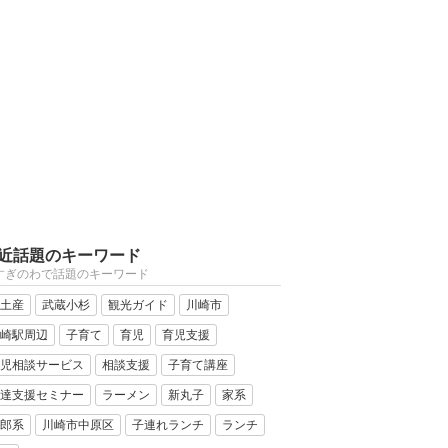
近話題のキーワード
すぎのわで話題のキーワード
土産
武蔵小杉
観光ガイド
川崎市
崎駅周辺
子育て
育児
育児支援
児相談サービス
相談支援
子育て講座
達支援セミナー
ラーメン
新丸子
家系
郎系
川崎市中原区
子連れランチ
ランチ