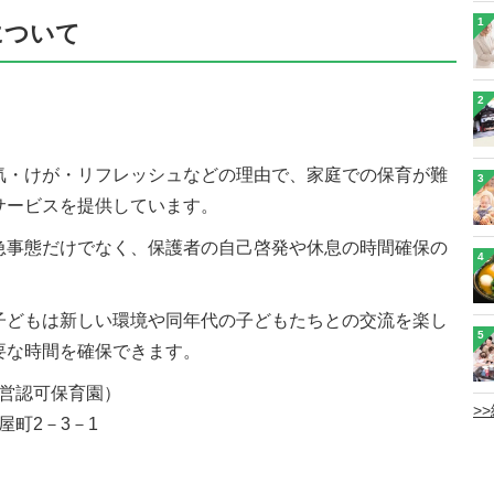
1
について
2
気・けが・リフレッシュなどの理由で、家庭での保育が難
3
サービスを提供しています。
急事態だけでなく、保護者の自己啓発や休息の時間確保の
4
子どもは新しい環境や同年代の子どもたちとの交流を楽し
5
要な時間を確保できます。
営認可保育園）
>
町2－3－1