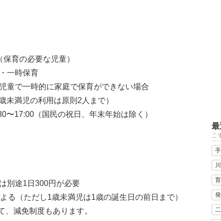
（保育の必要な児童）
・一時保育
児童で一時的に家庭で保育ができない場合
1歳未満児の利用は原則2人まで）
30〜17:00（国民の祝日、年末年始は除く）
最
こ
手
川
育
別途1日300円が必要
発
による（ただし1歳未満児は1歳の誕生日の前日まで）
二
て、減免制度もあります。