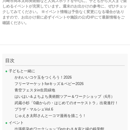
川崎市岡本太郎美術館など人気スポットを中心に、子どもから大人まで楽
しめるイベントが充実しています。週末のお出かけの参考に、ぜひチェッ
クしてみてください。 ※イベント情報は予告なく変更になる場合があり
ますので、お出かけ前に必ずイベントや施設の公式HPにて最新情報をご
確認ください。
目次
●
子どもと一緒に
かわいいコケ玉をつくろう！2026
フリーマーケットforキッズ＆ベビー2026
青空フェスタin生田緑地
はいはい＆よちよち美術館ツアー＆ワークショップ（6月）
武蔵小杉「0歳からの・はじめてのオーケストラ」出発進行！
プラザ・マルシェVol.6
じゅえき太郎さんと一コマ漫画を描こう！
●
イベント
出張藍染めワークショップinかわさき宙と緑の科学館