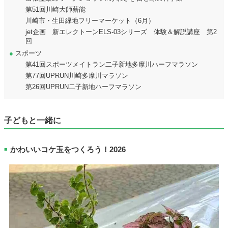
第51回川崎大師薪能
川崎市・生田緑地フリーマーケット（6月）
jet企画 新エレクトーンELS-03シリーズ 体験＆解説講座 第2
回
●
スポーツ
第41回スポーツメイトラン二子新地多摩川ハーフマラソン
第77回UPRUN川崎多摩川マラソン
第26回UPRUN二子新地ハーフマラソン
子どもと一緒に
かわいいコケ玉をつくろう！2026
■