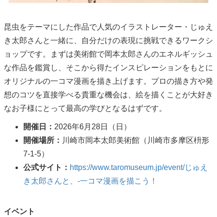
昆虫をテーマにした作品で人気のイラストレーター・じゅえ
き太郎さんと一緒に、自分だけの表現に挑戦できるワークシ
ョップです。まずは美術館で岡本太郎さんのエネルギッシュ
な作品を鑑賞し、そこから得たインスピレーションをもとに
オリジナルの一コマ漫画を描き上げます。プロの描き方や発
想のコツを直接学べる貴重な機会は、絵を描くことが大好き
なお子様にとって最高の学びとなるはずです。
開催日：
2026年6月28日（日）
開催場所：
川崎市岡本太郎美術館（川崎市多摩区枡形
7-1-5）
公式サイト：
https://www.taromuseum.jp/event/じゅえ
き太郎さんと、-一コマ漫画を描こう！
イベント