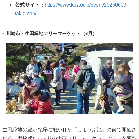
公式サイト：
https://www.kbz.or.jp/event/20260609-
takiginoh/
川崎市・生田緑地フリーマーケット（6月）
■
生田緑地の豊かな緑に抱かれた「しょうぶ池」の前で開催さ
れる、開放感たっぷりの大型フリーマーケットです。衣類や