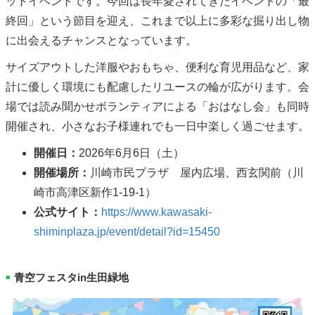
ットイベントです。今回は長年愛されてきたイベントの「最
終回」という節目を迎え、これまで以上に多彩な掘り出し物
に出会えるチャンスとなっています。
サイズアウトした洋服やおもちゃ、便利な育児用品など、家
計に優しく環境にも配慮したリユースの輪が広がります。会
場では読み聞かせボランティアによる「おはなし会」も同時
開催され、小さなお子様連れでも一日中楽しく過ごせます。
開催日：
2026年6月6日（土）
開催場所：
川崎市民プラザ 屋内広場、西玄関前（川
崎市高津区新作1-19-1）
公式サイト：
https://www.kawasaki-
shiminplaza.jp/event/detail?id=15450
青空フェスタin生田緑地
■