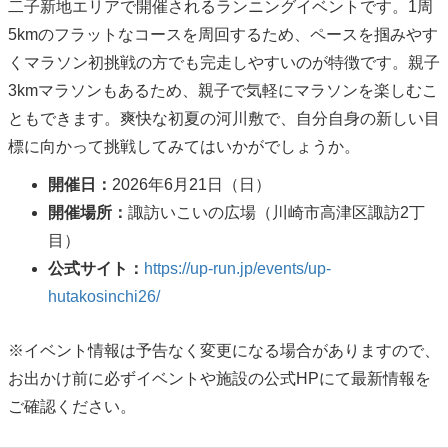
二子新地エリアで開催されるランニングイベントです。1周
5kmのフラットなコースを周回するため、ペースを掴みやす
くマラソン初挑戦の方でも完走しやすいのが特徴です。親子
3kmマラソンもあるため、親子で気軽にマラソンを楽しむこ
ともできます。爽快な初夏の河川敷で、自分自身の新しい目
標に向かって挑戦してみてはいかがでしょうか。
開催日：
2026年6月21日（日）
開催場所：
諏訪いこいの広場（川崎市高津区諏訪2丁
目）
公式サイト：
https://up-run.jp/events/up-
hutakosinchi26/
※イベント情報は予告なく変更になる場合がありますので、
お出かけ前に必ずイベントや施設の公式HPにて最新情報を
ご確認ください。