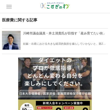
医療費に関する記事
川崎市議会議員・井土清貴氏が目指す「産み育てたい街」
妊娠・出産における大きな経済的負担を減らしていかないと、第2
子、第3子を出産することにはためらいが生じます。そうなれば、少
子化をくいとめることなど到底できません。<br> <br> 制度として産
後ケア事業はありますが、川崎市の利用料金は他市に比べて割高。ま
た、新潟市などでは妊産婦医療費助成制度を導入していますが、川崎
市では、ようやく議会で議題の俎上に乗ったばかりです。<br> <br>
妊娠・出産にかかる費用を軽減し、子どもを安心して産み育てられる
街を目指します。